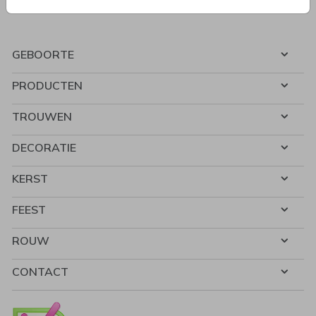
GEBOORTE
PRODUCTEN
TROUWEN
DECORATIE
KERST
FEEST
ROUW
CONTACT