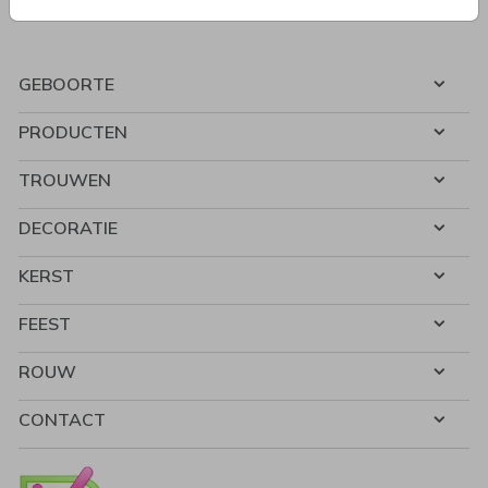
GEBOORTE
PRODUCTEN
TROUWEN
DECORATIE
KERST
FEEST
ROUW
CONTACT