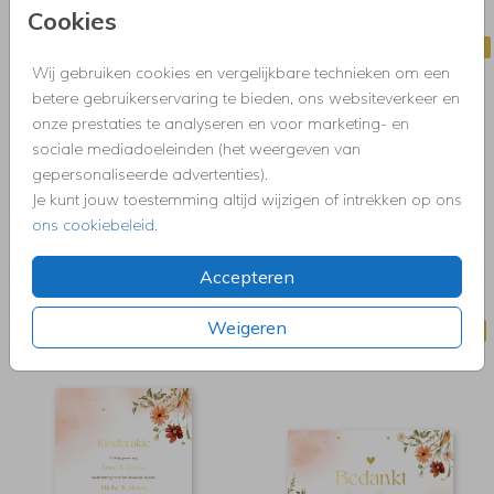
Cookies
BRUILOFTSBORD
GASTENBOEK
Wij gebruiken cookies en vergelijkbare technieken om een
betere gebruikerservaring te bieden, ons websiteverkeer en
onze prestaties te analyseren en voor marketing- en
sociale mediadoeleinden (het weergeven van
gepersonaliseerde advertenties).
Je kunt jouw toestemming altijd wijzigen of intrekken op ons
ons cookiebeleid
.
Accepteren
Weigeren
GELOFTENKAART
DRESSCODE