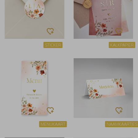
STICKER
KALKPAPIER
MENUKAART
NAAMKAARTJES