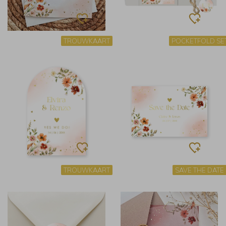
TROUWKAART
POCKETFOLD SE
TROUWKAART
SAVE THE DATE