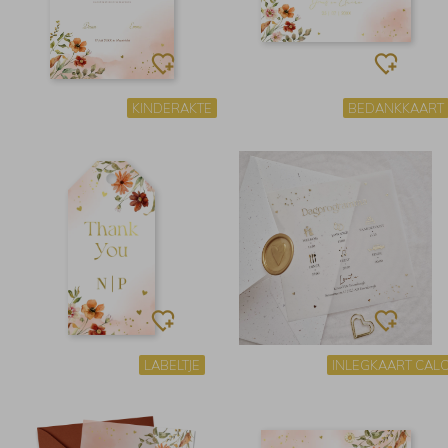
KINDERAKTE
BEDANKKAART
LABELTJE
INLEGKAART CAL