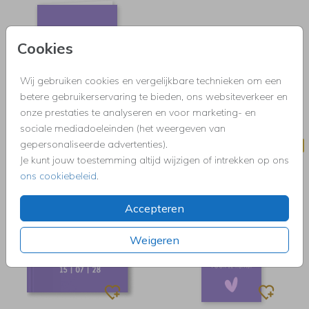
Cookies
Wij gebruiken cookies en vergelijkbare technieken om een
betere gebruikerservaring te bieden, ons websiteverkeer en
onze prestaties te analyseren en voor marketing- en
sociale mediadoeleinden (het weergeven van
gepersonaliseerde advertenties).
GELOFTENKAART
DRESSCODE
Je kunt jouw toestemming altijd wijzigen of intrekken op ons
ons cookiebeleid
.
Accepteren
Weigeren