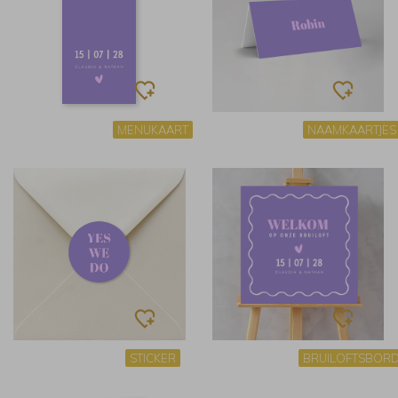
MENUKAART
NAAMKAARTJES
STICKER
BRUILOFTSBOR