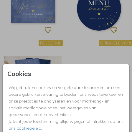
FOLIEDRUK
ORIGINELE VOR
Cookies
Wij gebruiken cookies en vergelijkbare technieken om een
betere gebruikerservaring te bieden, ons websiteverkeer en
onze prestaties te analyseren en voor marketing- en
sociale mediadoeleinden (het weergeven van
gepersonaliseerde advertenties).
FOLIEDRUK
97X34 MM
Je kunt jouw toestemming altijd wijzigen of intrekken op ons
ons cookiebeleid
.