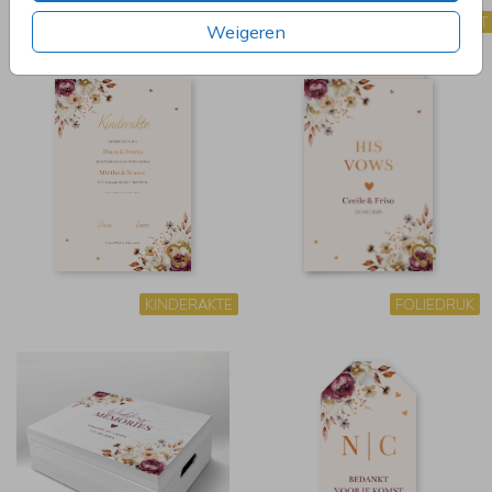
TAFELNUMMERS
BEDANKKAART
Weigeren
KINDERAKTE
FOLIEDRUK