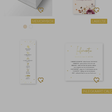
MEMORYBOX
LABELTJE
INLEGKAART CAL