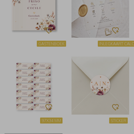
GASTENBOEK
INLEGKAART CAL
97X34 MM
STICKER