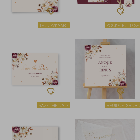
TROUWKAART
POCKETFOLD SE
SAVE THE DATE
BRUILOFTSBOR