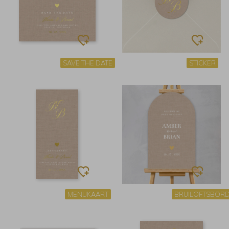
SAVE THE DATE
STICKER
MENUKAART
BRUILOFTSBOR