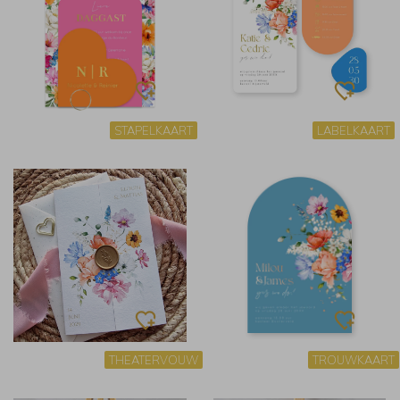
STAPELKAART
LABELKAART
THEATERVOUW
TROUWKAART