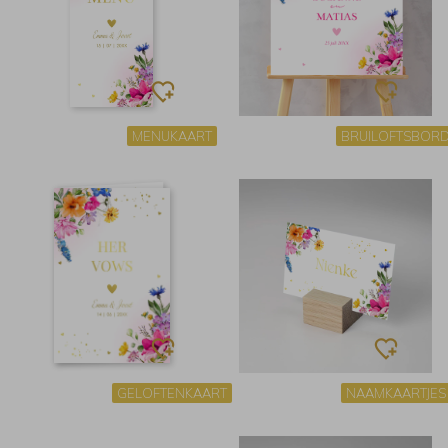
MENUKAART
BRUILOFTSBOR
GELOFTENKAART
NAAMKAARTJES