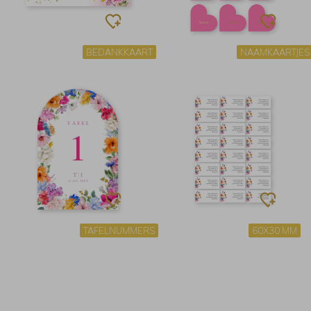
BEDANKKAART
NAAMKAARTJES
TAFELNUMMERS
60X30 MM