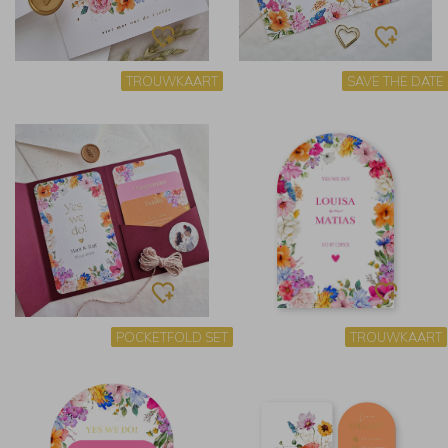
TROUWKAART
SAVE THE DATE
POCKETFOLD SET
TROUWKAART