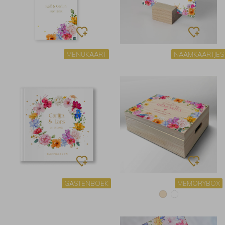
MENUKAART
NAAMKAARTJES
GASTENBOEK
MEMORYBOX