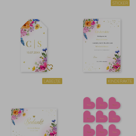
STICKER
LABELTJE
KINDERAKTE