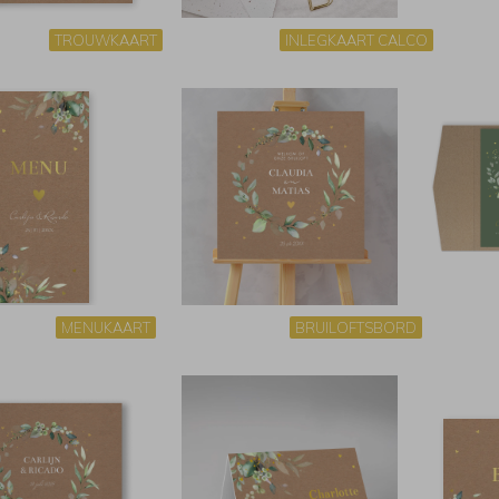
TROUWKAART
INLEGKAART CALCO
MENUKAART
BRUILOFTSBORD