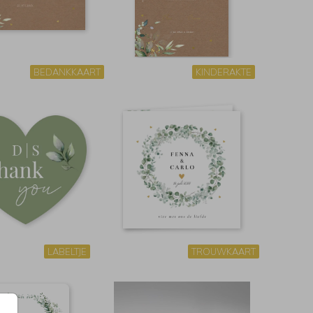
BEDANKKAART
KINDERAKTE
LABELTJE
TROUWKAART