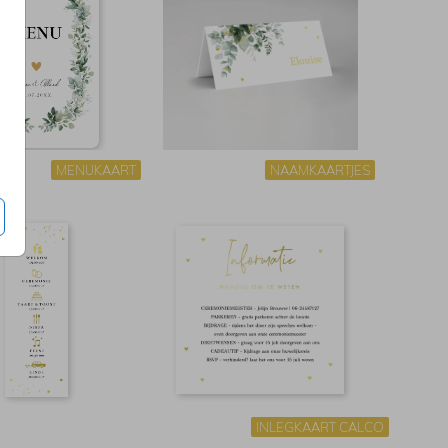
MENUKAART
NAAMKAARTJES
INLEGKAART CALCO