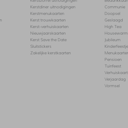
Kerstborrel uitnodigingen
Bedankkaar
Kerstdiner uitnodigingen
Communie
Kerstmenukaarten
Doopsel
n
Kerst trouwkaarten
Geslaagd
Kerst-verhuiskaarten
High Tea
Nieuwjaarskaarten
Housewarm
Kerst Save the Date
Jubileum
Sluitstickers
Kinderfeestj
Zakelijke kerstkaarten
Menukaarte
Pensioen
Tuinfeest
Verhuiskaar
Verjaardag
Vormsel