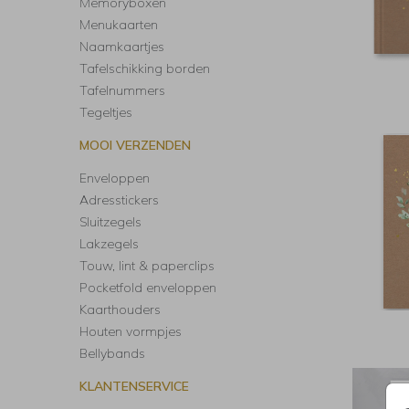
Memoryboxen
Menukaarten
Naamkaartjes
Tafelschikking borden
Tafelnummers
Tegeltjes
MOOI VERZENDEN
Enveloppen
Adresstickers
Sluitzegels
Lakzegels
Touw, lint & paperclips
Pocketfold enveloppen
Kaarthouders
Houten vormpjes
Bellybands
KLANTENSERVICE