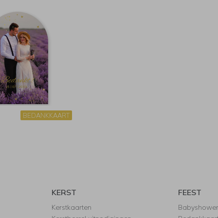
BEDANKKAART
KERST
FEEST
Kerstkaarten
Babyshowe