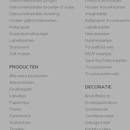
Geboortekaartjes jongen
Dresscode kaartjes
Geboortekaartjes broertje of zusje
Houten trouwkaarten
Geboortekaartjes tweeling
Inlegkaartje
Houten geboortekaartjes
Kalkpapier trouwkaarte
Kalkpapier
Labelkaarten
Kraamborrelkaartjes
Menukaarten
Labelkaarten
Naamkaartjes
Stansvorm
Pocketfold sets
Zelf maken
RSVP kaartjes
Save the Date kaarten
PRODUCTEN
Trouwkaarten
Trouwkaartensets
Alle extra producten
Adresstickers
DECORATIE
Enveloppen
Labeltjes
Bruiloftsbord
Paperclips
Enveloppendoos
Poster
Gastenboek
Raambord
Geloftenboekje
Sluitstickers
Getuige kaart
Tegeltje
Kaarthouders