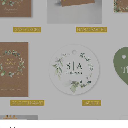
GASTENBOEK
NAAMKAARTJES
GELOFTENKAART
LABELTJE