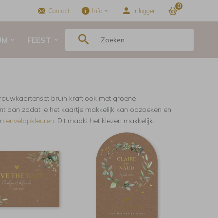
0
Contact
Info
Inloggen
UM
FEEST
rouwkaartenset bruin kraftlook met groene
nt aan zodat je het kaartje makkelijk kan opzoeken en
en
envelopkleuren
. Dit maakt het kiezen makkelijk.