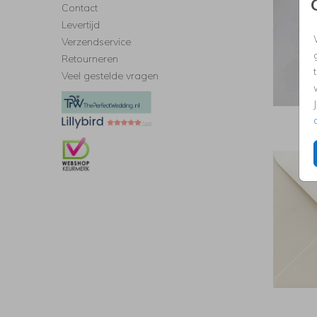
Contact
Levertijd
Verzendservice
Retourneren
Veel gestelde vragen