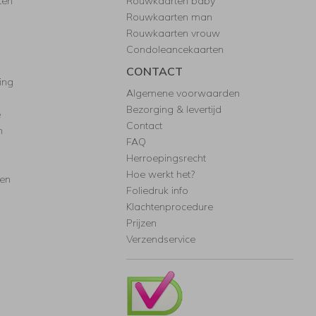
ten
Rouwkaarten baby
Rouwkaarten man
Rouwkaarten vrouw
Condoleancekaarten
CONTACT
ing
Algemene voorwaarden
Bezorging & levertijd
e
Contact
n
FAQ
Herroepingsrecht
Hoe werkt het?
ten
Foliedruk info
Klachtenprocedure
Prijzen
Verzendservice