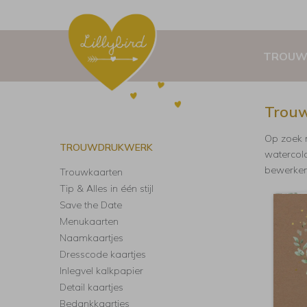
TROUW
Trouw
Op zoek n
TROUWDRUKWERK
watercolo
bewerken.
Trouwkaarten
Tip & Alles in één stijl
Save the Date
Menukaarten
Naamkaartjes
Dresscode kaartjes
Inlegvel kalkpapier
Detail kaartjes
Bedankkaartjes