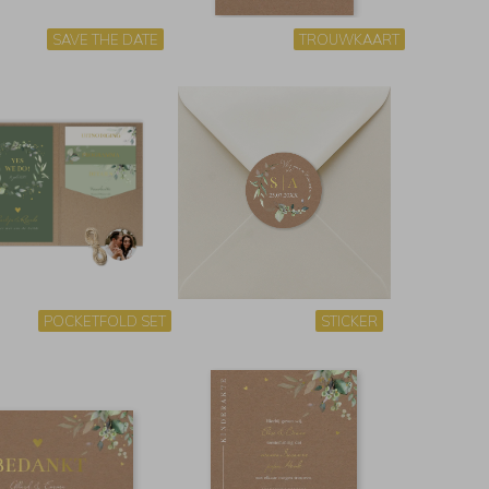
SAVE THE DATE
TROUWKAART
POCKETFOLD SET
STICKER