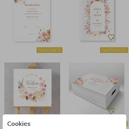
KINDERAKTE
GASTENBOEK
Cookies
BRUILOFTSBORD
MEMORYBOX