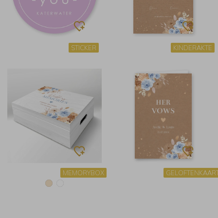
STICKER
KINDERAKTE
MEMORYBOX
GELOFTENKAAR