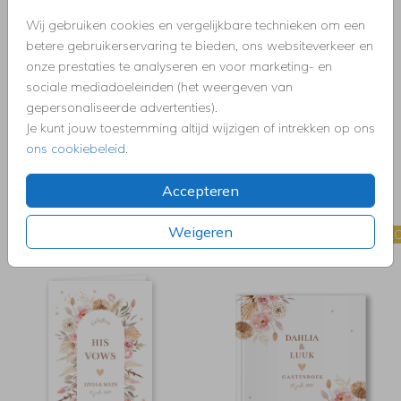
Wij gebruiken cookies en vergelijkbare technieken om een
betere gebruikerservaring te bieden, ons websiteverkeer en
onze prestaties te analyseren en voor marketing- en
sociale mediadoeleinden (het weergeven van
gepersonaliseerde advertenties).
Je kunt jouw toestemming altijd wijzigen of intrekken op ons
ons cookiebeleid
.
Accepteren
Weigeren
STICKER
INLEGKAART CAL