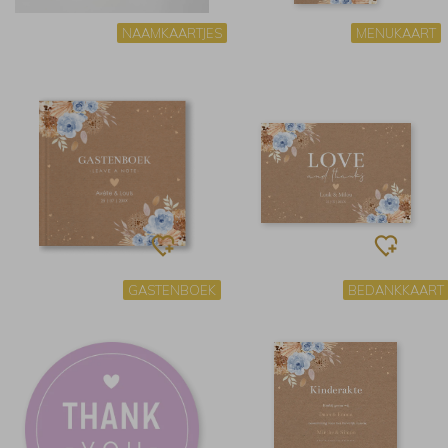
NAAMKAARTJES
MENUKAART
GASTENBOEK
BEDANKKAART