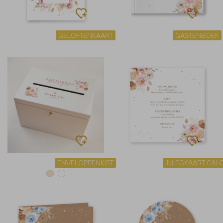
GELOFTENKAART
GASTENBOEK
ENVELOPPENKIST
INLEGKAART CAL