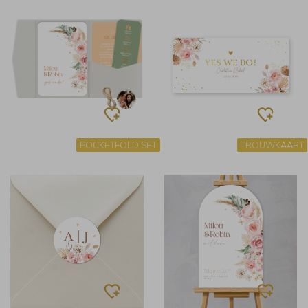
POCKETFOLD SET
TROUWKAART