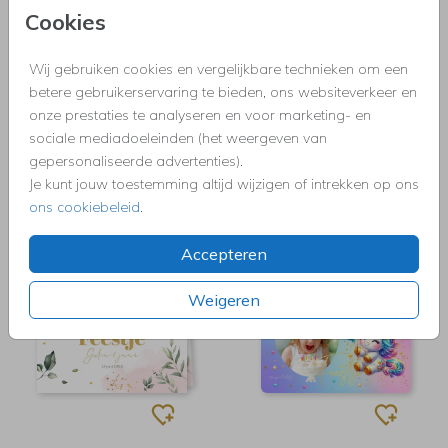
Cookies
Wij gebruiken cookies en vergelijkbare technieken om een
betere gebruikerservaring te bieden, ons websiteverkeer en
onze prestaties te analyseren en voor marketing- en
sociale mediadoeleinden (het weergeven van
gepersonaliseerde advertenties).
Je kunt jouw toestemming altijd wijzigen of intrekken op ons
ons cookiebeleid
.
Accepteren
Weigeren