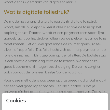
wordt gebruik gemaakt van digitale foliedruk.
Wat is digitale foliedruk?
De moderne variant: digitale foliedruk. Bij digitale foliedruk
wordt, net als bij diepdruk, eerst alles behalve de folie op het
papier gedrukt. Daarna wordt er een polymeer (een soort lijm)
aangebracht op het drukvel, alleen op de plekken waar de folie
moet komen. Het drukvel gaat langs de rol met goud-, rosé-,
zilver- of koperfolie. Dat folie hecht zich aan het polymeer en de
folie die niet hecht, blijft gewoon op de rol zitten. De laatste stap
is een speciale vernislaag over de foliedelen, waardoor ze
goed beschermd zijn tegen beschadiging. De vernis zorgt er
ook voor dat de folie een beetje ‘op’ de kaart ligt.
Voor deze methode is dus geen aparte preeg nodig. Dat maakt
het een veel goedkoper proces. Een klein nadeel is dat je
ontwerp (én het papier) er wel geschikt voor moet zijn. Zoals je
al kon lezen, worden heel fijne lijntjes niet zo strak in digitale
Cookies
folie.