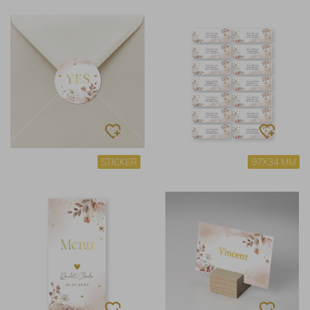
STICKER
97X34 MM