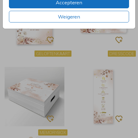
Accepteren
Weigeren
GELOFTENKAART
DRESSCODE
MEMORYBOX